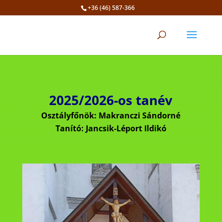
+36 (46) 587-366
Eszköztár megnyitása
2025/2026-os tanév
Osztályfőnök: Makranczi Sándorné
Tanító: Jancsik-Léport Ildikó