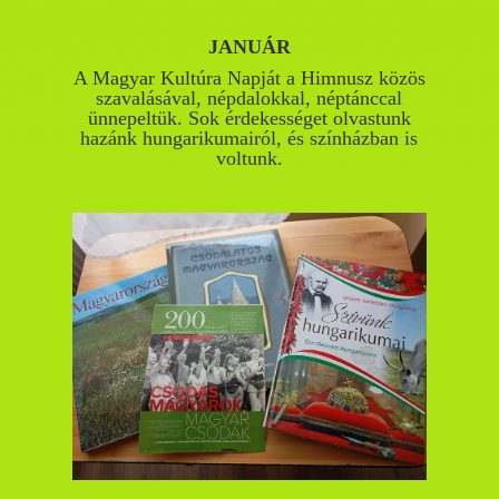
JANUÁR
A Magyar Kultúra Napját a Himnusz közös
szavalásával, népdalokkal, néptánccal
ünnepeltük. Sok érdekességet olvastunk
hazánk hungarikumairól, és színházban is
voltunk.