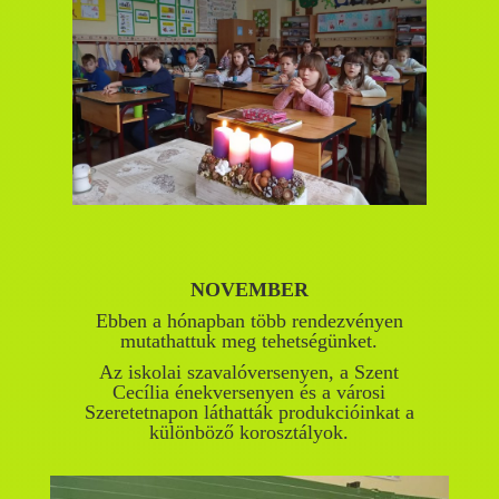
NOVEMBER
Ebben a hónapban több rendezvényen
mutathattuk meg tehetségünket.
Az iskolai szavalóversenyen, a Szent
Cecília énekversenyen és a városi
Szeretetnapon láthatták produkcióinkat a
különböző korosztályok.