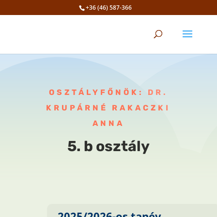
+36 (46) 587-366
Eszköztár megnyitása
OSZTÁLYFŐNÖK: DR.
KRUPÁRNÉ RAKACZKI
ANNA
5. b osztály
2025/2026-os tanév