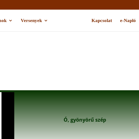
mok
Versenyek
Léleképítő
Kapcsolat
e-Napló
Ó, gyönyörű szép