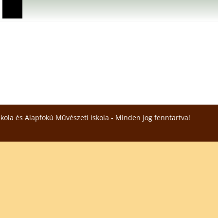
skola és Alapfokú Művészeti Iskola - Minden jog fenntartva!