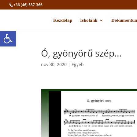
+36 (46) 587-366
Kezdőlap
Iskolánk
Dokumentu
Eszköztár megnyitása
Ó, gyönyörű szép…
nov 30, 2020
|
Egyéb