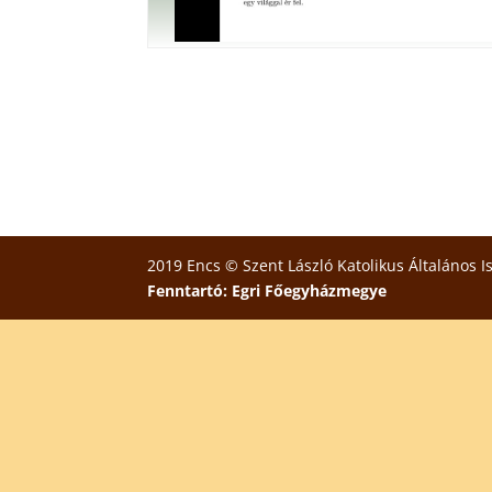
2019 Encs © Szent László Katolikus Általános I
Fenntartó: Egri Főegyházmegye