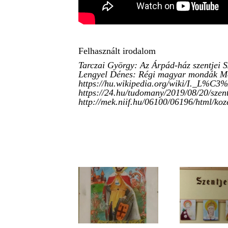
Felhasznált irodalom
Tarczai György: Az Árpád-ház szentjei S
Lengyel Dénes: Régi magyar mondák Mó
https://hu.wikipedia.org/wiki/I._L
https://24.hu/tudomany/2019/08/20/szent
http://mek.niif.hu/06100/06196/html/ko