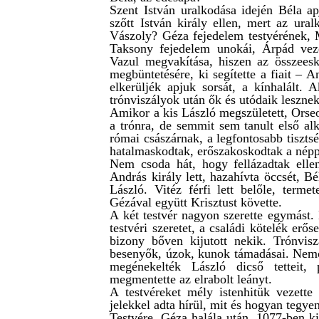
Szent István uralkodása idején Béla a
szőtt István király ellen, mert az ura
Vászoly? Géza fejedelem testvérének, M
Taksony fejedelem unokái, Árpád vezé
Vazul megvakítása, hiszen az összees
megbüntetésére, ki segítette a fiait – 
elkerüljék apjuk sorsát, a kínhalált.
trónviszályok után ők és utódaik leszne
Amikor a kis László megszületett, Orseol
a trónra, de semmit sem tanult első al
római császárnak, a legfontosabb tiszt
hatalmaskodtak, erőszakoskodtak a népp
Nem csoda hát, hogy fellázadtak ellen
András király lett, hazahívta öccsét, B
László. Vitéz férfi lett belőle, termet
Gézával együtt Krisztust követte.
A két testvér nagyon szerette egymást. 
testvéri szeretet, a családi kötelék er
bizony bőven kijutott nekik. Trónvi
besenyők, úzok, kunok támadásai. Nemc
megénekelték László dicső tetteit,
megmentette az elrabolt leányt.
A testvéreket mély istenhitük vezette
jelekkel adta hírül, mit és hogyan tegye
Testvére, Géza halála után, 1077-ben kir