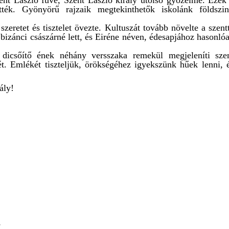
ent László füve, Szent László király utolsó győzelme. Ezek
ették. Gyönyörű rajzaik megtekinthetők iskolánk földszin
szeretet és tisztelet övezte. Kultuszát tovább növelte a szent
bizánci császárné lett, és Eiréne néven, édesapjához hasonló
 dicsőítő ének néhány versszaka remekül megjeleníti sze
ét. Emlékét tiszteljük, örökségéhez igyekszünk hűek lenni, 
ály!
,