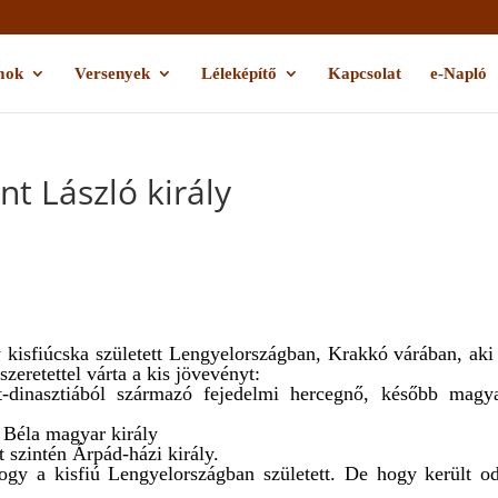
mok
Versenyek
Léleképítő
Kapcsolat
e-Napló
nt László király
kisfiúcska született Lengyelországban, Krakkó várában, aki
zeretettel várta a kis jövevényt:
t-dinasztiából származó fejedelmi hercegnő, később magy
. Béla magyar király
 szintén Árpád-házi király.
ogy a kisfiú Lengyelországban született. De hogy került o