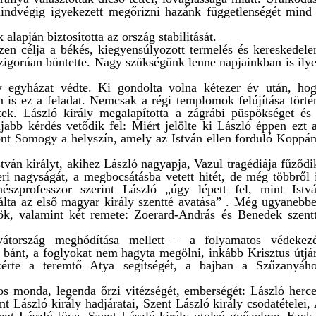
indvégig igyekezett megőrizni hazánk függetlenségét mind
lapján biztosította az ország stabilitását.
szen célja a békés, kiegyensúlyozott termelés és kereskedel
szigorúan büntette. Nagy szükségünk lenne napjainkban is ily
y egyházat védte. Ki gondolta volna kétezer év után, ho
 is ez a feladat. Nemcsak a régi templomok felújítása törté
ek. László király megalapította a zágrábi püspökséget és
jabb kérdés vetődik fel: Miért jelölte ki László éppen ezt 
ont Somogy a helyszín, amely az István ellen forduló Koppá
tván királyt, akihez László nagyapja, Vazul tragédiája fűződi
ri nagyságát, a megbocsátásba vetett hitét, de még többről 
észprofesszor szerint László „úgy lépett fel, mint Istv
álta az első magyar király szentté avatása” . Még ugyanebb
ök, valamint két remete: Zoerard-András és Benedek szent
rvátország meghódítása mellett – a folyamatos védekez
 bánt, a foglyokat nem hagyta megölni, inkább Krisztus útjá
 kérte a teremtő Atya segítségét, a bajban a Szűzanyáh
os monda, legenda őrzi vitézségét, emberségét: László herc
t László király hadjáratai, Szent László király csodatételei,