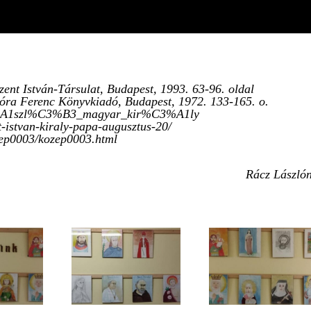
zent István-Társulat, Budapest, 1993. 63-96. oldal
ra Ferenc Könyvkiadó, Budapest, 1972. 133-165. o.
%C3%A1szl%C3%B3_magyar_kir%C3%A1ly
-istvan-kiraly-papa-augusztus-20/
zep0003/kozep0003.html
Rácz László