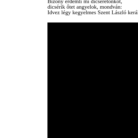
Bizony érdemli mi dicséretönköt,
dicsérik őtet angyelok, mondván:
Idvez légy kegyelmes Szent László kerá