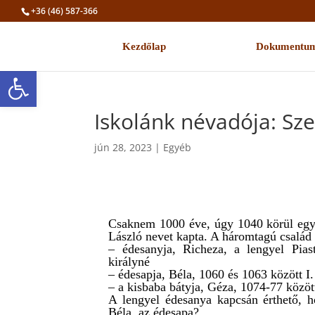
+36 (46) 587-366
Kezdőlap
Iskolánk
Dokumentu
Eszköztár megnyitása
Iskolánk névadója: Sze
jún 28, 2023
|
Egyéb
Csaknem 1000 éve, úgy 1040 körül egy 
László nevet kapta. A háromtagú család s
– édesanyja, Richeza, a lengyel Pias
királyné
– édesapja, Béla, 1060 és 1063 között I
– a kisbaba bátyja, Géza, 1074-77 között
A lengyel édesanya kapcsán érthető, h
Béla, az édesapa?