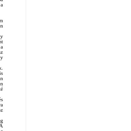
 a
em
en
gy
nt
 a
az
ny
k.
is
án
en
té
és
ra
oz
eg
 A