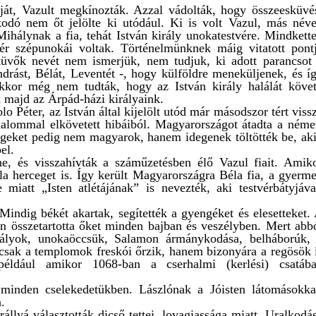
pját, Vazult megkínozták. Azzal vádolták, hogy összeesküvé
lkodó nem őt jelölte ki utódául. Ki is volt Vazul, más név
ihálynak a fia, tehát István király unokatestvére. Mindkett
r szépunokái voltak. Történelmünknek máig vitatott pont
küvők nevét nem ismerjük, nem tudjuk, ki adott parancsot
Andrást, Bélát, Leventét -, hogy külföldre meneküljenek, és í
 Akkor még nem tudták, hogy az István király halálát köve
k majd az Árpád-házi királyaink.
o Péter, az István által kijelölt utód már másodszor tért viss
kalommal elkövetett hibáiból. Magyarországot átadta a néme
ségeket pedig nem magyarok, hanem idegenek töltötték be, ak
el.
e, és visszahívták a száműzetésben élő Vazul fiait. Amik
éla herceget is. Így került Magyarországra Béla fia, a gyerm
e miatt „Isten atlétájának” is nevezték, aki testvérbátyjáva
Mindig békét akartak, segítették a gyengéket és elesetteket.
ősen összetartotta őket minden bajban és veszélyben. Mert abb
szályok, unokaöccsük, Salamon ármánykodása, belháborúk,
sak a templomok freskói őrzik, hanem bizonyára a regösök 
 például amikor 1068-ban a cserhalmi (kerlési) csatáb
 minden cselekedetükben. Lászlónak a Jóisten látomásokka
n.
állyá választották dicső tettei, lovagiassága miatt. Uralkodá