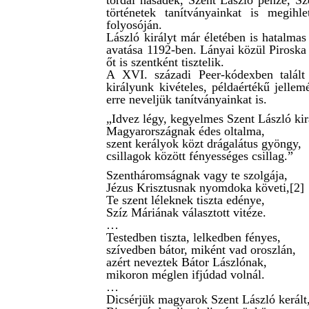
tordai hasadék, Szent László pénze, Sz
történetek tanítványainkat is megihl
folyosóján.
László királyt már életében is hatalmas 
avatása 1192-ben. Lányai közül Piroska 
őt is szentként tisztelik.
A XVI. századi Peer-kódexben talált
királyunk kivételes, példaértékű jellem
erre neveljük tanítványainkat is.
„Idvez légy, kegyelmes Szent László kir
Magyarországnak édes oltalma,
szent kerályok közt drágalátus gyöngy,
csillagok között fényességes csillag.”
Szentháromságnak vagy te szolgája,
Jézus Krisztusnak nyomdoka követi,[2]
Te szent léleknek tiszta edénye,
Szíz Máriának választott vitéze.
…
Testedben tiszta, lelkedben fényes,
szívedben bátor, miként vad oroszlán,
azért neveztek Bátor Lászlónak,
mikoron méglen ifjúdad volnál.
…
Dicsérjük magyarok Szent László kerált