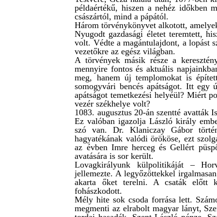
példaértékű, hiszen a nehéz időkben m
császártól, mind a pápától.
Három törvénykönyvet alkotott, amelyek a
Nyugodt gazdasági életet teremtett, hi
volt. Védte a magántulajdont, a lopást 
vezetőkre az egész világban.
A törvények másik része a keresztén
mennyire fontos és aktuális napjainkban
meg, hanem új templomokat is épített
somogyvári bencés apátságot. Itt egy ú
apátságot temetkezési helyéül? Miért p
vezér székhelye volt?
1083. augusztus 20-án szentté avatták Is
Ez valóban igazolja László király embe
szó van. Dr. Klaniczay Gábor történ
hagyatékának valódi örököse, ezt szolg
az évben Imre herceg és Gellért püsp
avatására is sor került.
Lovagkirályunk külpolitikáját – Ho
jellemezte. A legyőzöttekkel irgalmasan
akarta őket terelni. A csaták előtt
fohászkodott.
Mély hite sok csoda forrása lett. Szám
megmenti az elrabolt magyar lányt, Szen