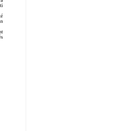
 a
ti
té
an
nt
és