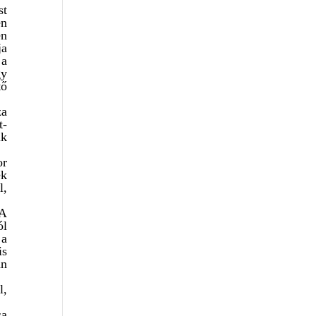
st
en
en
ja
 a
gy
tő
za
t-
ik
or
ek
l,
 A
ól
 a
is
an
l,
sa