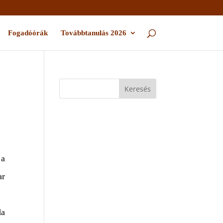
Fogadóórák
Továbbtanulás 2026
 a
ar
da