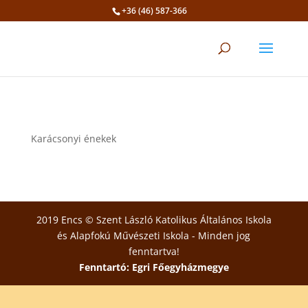
+36 (46) 587-366
Eszköztár megnyitása
Karácsonyi énekek
2019 Encs © Szent László Katolikus Általános Iskola
és Alapfokú Művészeti Iskola - Minden jog
fenntartva!
Fenntartó: Egri Főegyházmegye