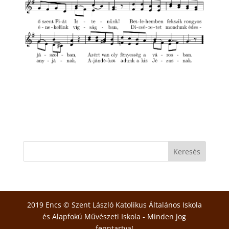
2019 Encs © Szent László Katolikus Általános Iskola
és Alapfokú Művészeti Iskola - Minden jog
fenntartva!