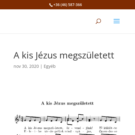
+36 (46) 587-366
Eszköztár megnyitása
A kis Jézus megszületett
nov 30, 2020
|
Egyéb