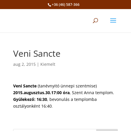
+36 (46) 587-366
Eszköztár megnyitása
Veni Sancte
aug 2, 2015
|
Kiemelt
Veni Sancte
(tanévnyitó ünnepi szentmise)
2015.augusztus.30.17:00 óra
, Szent Anna templom.
Gyülekező: 16:30
, bevonulás a templomba
osztályonként 16:40
.