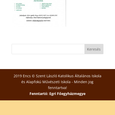
2019 Encs © Szent László Katolikus Általános Iskola
és Alapfokú Művészeti Iskola - Minden jog
fenntartva!
Fenntartó: Egri Főegyházmegye