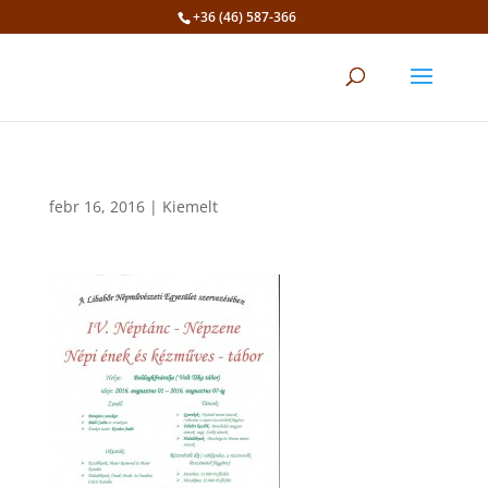
+36 (46) 587-366
Eszköztár megnyitása
febr 16, 2016
|
Kiemelt