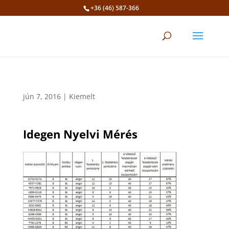
+36 (46) 587-366
Eszköztár megnyitása
jún 7, 2016
|
Kiemelt
Idegen Nyelvi Mérés