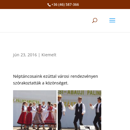
+36 (46) 587-366
Eszköztár megnyitása
jún 23, 2016
|
Kiemelt
Néptáncosaink ezúttal városi rendezvényen
szórakoztatták a közönséget.