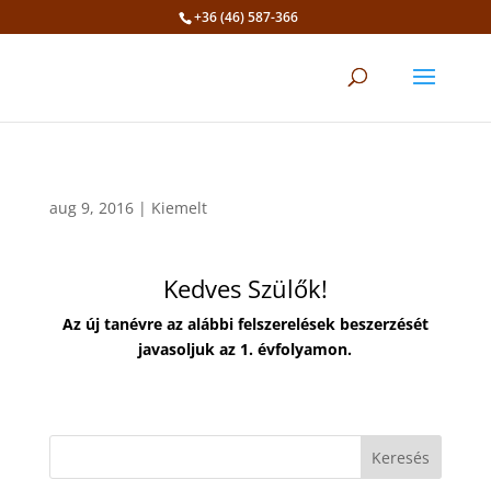
+36 (46) 587-366
Eszköztár megnyitása
aug 9, 2016
|
Kiemelt
Kedves Szülők!
Az új tanévre az alábbi felszerelések beszerzését
javasoljuk az 1. évfolyamon.