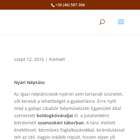
+36 (46) 587-366
Eszköztár megnyitása
szept 12, 2016
|
Kiemelt
Nyári Néptánc
Az igazi néptáncosok nyáron sem tartanak szünetet,
sőt keresik a lehetőséget a gyakorlásra. Erre nyílt
mód a golopi Libabőr Népművészeti Egyesület által
szervezett
boldogkőváraljai
ill. a jutalomként
kiérdemelt
szamoskéri táborban
. A tánc mellett
énekléssel, kézműves foglalkozásokkal, kirándulással
telt az idő. Vagyis inkább röpült, hiszen olyan jól