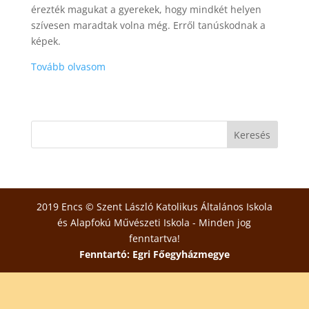
érezték magukat a gyerekek, hogy mindkét helyen
szívesen maradtak volna még. Erről tanúskodnak a
képek.
Tovább olvasom
2019 Encs © Szent László Katolikus Általános Iskola
és Alapfokú Művészeti Iskola - Minden jog
fenntartva!
Fenntartó: Egri Főegyházmegye