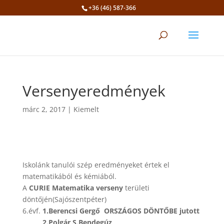
+36 (46) 587-366
Eszköztár megnyitása
Versenyeredmények
márc 2, 2017
|
Kiemelt
Iskolánk tanulói szép eredményeket értek el
matematikából és kémiából.
A
CURIE Matematika verseny
területi
döntőjén(Sajószentpéter)
6.évf.
1.Berencsi Gergő ORSZÁGOS DÖNTŐBE jutott
2.Polgár S.Bendegúz