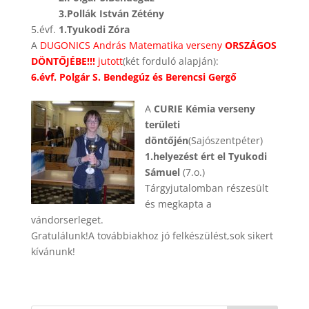
3.Pollák István Zétény
5.évf.
1.Tyukodi Zóra
A
DUGONICS András Matematika verseny
ORSZÁGOS
DÖNTŐJÉBE!!!
jutott
(két forduló alapján):
6.évf. Polgár S. Bendegúz és Berencsi Gergő
A
CURIE Kémia verseny
területi
döntőjén
(Sajószentpéter)
1.helyezést ért el Tyukodi
Sámuel
(7.o.)
Tárgyjutalomban részesült
és megkapta a
vándorserleget.
Gratulálunk!A továbbiakhoz jó felkészülést,sok sikert
kívánunk!