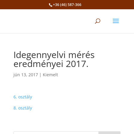
+36 (46) 587-366
Eszköztár megnyitása
Idegennyelvi mérés
eredményei 2017.
jún 13, 2017
|
Kiemelt
6. osztály
8. osztály