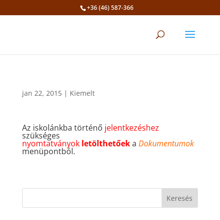
+36 (46) 587-366
Eszköztár megnyitása
jan 22, 2015
|
Kiemelt
Az iskolánkba történő
jelentkezéshez
szükséges
nyomtatványok
letölthetőek
a
Dokumentumok
menüpontból.