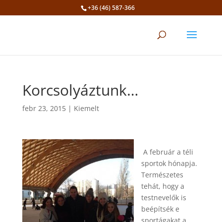
+36 (46) 587-366
Eszköztár megnyitása
Korcsolyáztunk…
febr 23, 2015
|
Kiemelt
A február a téli
sportok hónapja.
Természetes
tehát, hogy a
testnevelők is
beépítsék e
sportágakat a