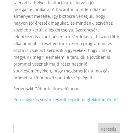
ráérzett a helyes testtartásra, illetve a jó
mozgástechnikára. A hazaúton minden diák az
élményeit mesélte, így biztosra vehetjük, hogy
nagyon jól érezték magukat, és mindenki szívéhez
közelebb került a jégkorcsolya. Szerencsére
jelentkező is akadt bőven a kirándulásra, hiszen több
alkalommal is részt vettünk ezen a programon, és
azóta is csak azt kérdezik a gyerekek, hogy „mikor
megyünk még?”.Remélem, a tanulók a jövőben is
örömmel vesznek majd részt hasonló
sporteseményeken, hogy megismerjék a mozgás
örömét, a különböző sportok szépségeit.
Sedenszki Gábor testnevelőtanár
Korcsolyázás során készült képek megtekinthetők itt!