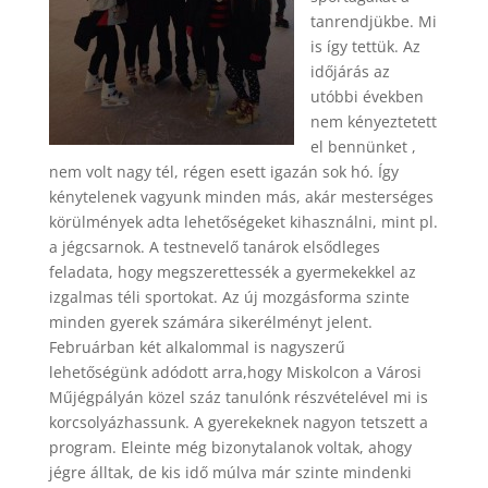
tanrendjükbe. Mi
is így tettük. Az
időjárás az
utóbbi években
nem kényeztetett
el bennünket ,
nem volt nagy tél, régen esett igazán sok hó. Így
kénytelenek vagyunk minden más, akár mesterséges
körülmények adta lehetőségeket kihasználni, mint pl.
a jégcsarnok. A testnevelő tanárok elsődleges
feladata, hogy megszerettessék a gyermekekkel az
izgalmas téli sportokat. Az új mozgásforma szinte
minden gyerek számára sikerélményt jelent.
Februárban két alkalommal is nagyszerű
lehetőségünk adódott arra,hogy Miskolcon a Városi
Műjégpályán közel száz tanulónk részvételével mi is
korcsolyázhassunk. A gyerekeknek nagyon tetszett a
program. Eleinte még bizonytalanok voltak, ahogy
jégre álltak, de kis idő múlva már szinte mindenki