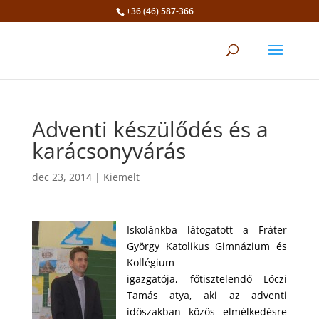
+36 (46) 587-366
Eszköztár megnyitása
Adventi készülődés és a
karácsonyvárás
dec 23, 2014
|
Kiemelt
Iskolánkba látogatott a Fráter
György Katolikus Gimnázium és
Kollégium
igazgatója,
főtisztelendő Lóczi
Tamás atya, aki az adventi
időszakban közös elmélkedésre