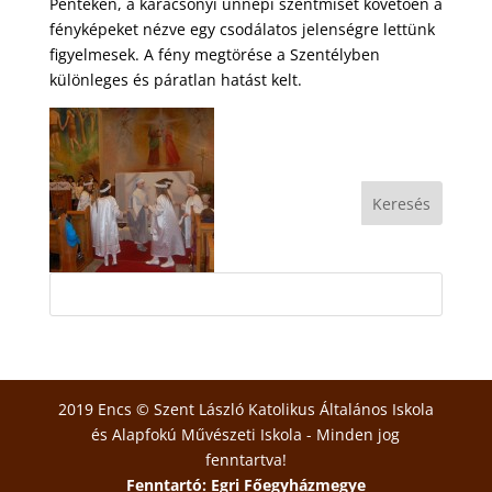
Pénteken, a karácsonyi ünnepi szentmisét követően a
fényképeket nézve egy csodálatos jelenségre lettünk
figyelmesek. A fény megtörése a Szentélyben
különleges és páratlan hatást kelt.
2019 Encs © Szent László Katolikus Általános Iskola
és Alapfokú Művészeti Iskola - Minden jog
fenntartva!
Fenntartó: Egri Főegyházmegye