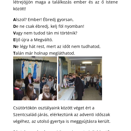
létrejöjjön maga a találkozás
ember és az ő Istene
között!
A
lszol? Ember! Ébredj gyorsan,
D
e ne csak ébredj, kelj föl nyomban!
V
agy nem tudod tán mi történik?
E
ljő újra a Megváltó.
N
e légy hát rest, mert az időt nem tudhatod,
T
alán már holnap megláthatod.
Csütörtökön osztályaink között véget ért a
Szentcsalád-járás, elérkeztünk az adventi időszak
végéhez, az utolsó gyertya is meggyújtásra került.