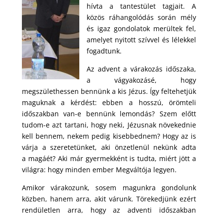
hívta a tantestület
tagjait. A
közös ráhangolódás során mély
és igaz gondolatok merültek fel,
amelyet nyitott
szívvel és lélekkel
fogadtunk.
Az advent a várakozás időszaka,
a vágyakozásé, hogy
megszülethessen bennünk a kis Jézus.
Így feltehetjük
maguknak a kérdést: ebben a hosszú, örömteli
időszakban van-e bennünk
lemondás? Szem előtt
tudom-e azt tartani, hogy neki, Jézusnak növekednie
kell bennem,
nekem pedig kisebbednem? Hogy az is
várja a szeretetünket, aki önzetlenül nekünk adta
a
magáét? Aki már gyermekként is tudta, miért jött a
világra: hogy minden ember Megváltója
legyen.
Amikor várakozunk, sosem magunkra gondolunk
közben, hanem arra, akit várunk.
Törekedjünk ezért
rendületlen arra, hogy az adventi időszakban