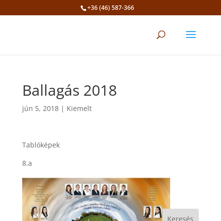
+36 (46) 587-366
Eszköztár megnyitása
Ballagás 2018
jún 5, 2018
|
Kiemelt
Tablóképek
8.a