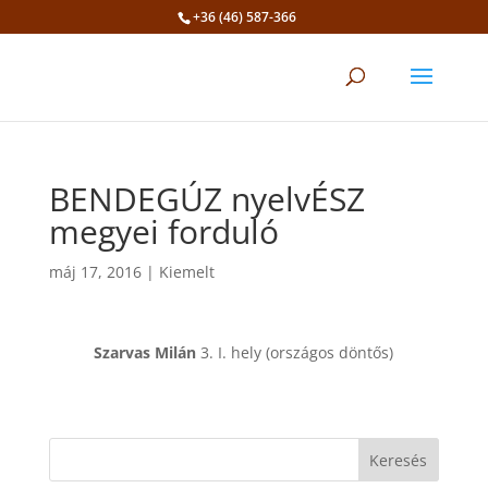
+36 (46) 587-366
Eszköztár megnyitása
BENDEGÚZ nyelvÉSZ
megyei forduló
máj 17, 2016
|
Kiemelt
Szarvas Milán
3. I. hely (országos döntős)