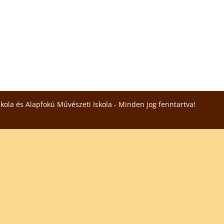
skola és Alapfokú Művészeti Iskola - Minden jog fenntartva!