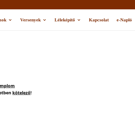
mok
Versenyek
Léleképítő
Kapcsolat
e-Napló
templom
setben
kötelező
!