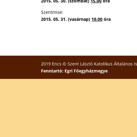
2015. 05. 30. (szombat)
15.00
óra
Szentmise:
2015. 05. 31. (vasárnap)
10.00
óra
2019 Encs © Szent László Katolikus Általános I
Fenntartó: Egri Főegyházmegye