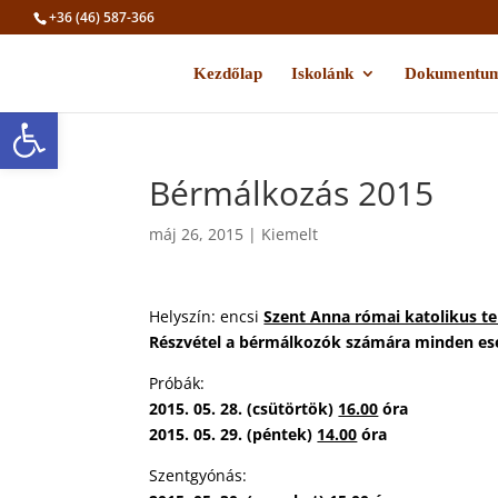
+36 (46) 587-366
Kezdőlap
Iskolánk
Dokumentu
Eszköztár megnyitása
Bérmálkozás 2015
máj 26, 2015
|
Kiemelt
Helyszín: encsi
Szent Anna római katolikus 
Részvétel a bérmálkozók számára minden e
Próbák:
2015. 05. 28. (csütörtök)
16.00
óra
2015. 05. 29. (péntek)
14.00
óra
Szentgyónás: