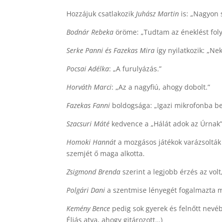
Hozzájuk csatlakozik
Juhász Martin
is: „Nagyon 
Bodnár Rebeka
öröme: „Tudtam az éneklést foly
Serke Panni és Fazekas Mira
így nyilatkozik: „Ne
Pocsai Adélka
: „A furulyázás.”
Horváth Marci
: „Az a nagyfiú, ahogy dobolt.”
Fazekas Fanni
boldogsága: „Igazi mikrofonba b
Szacsuri Máté
kedvence a „Hálát adok az Úrnak” 
Homoki Hannát
a mozgásos játékok varázsolták
szemjét ő maga alkotta.
Zsigmond Brenda
szerint a legjobb érzés az vo
Polgári Dani
a szentmise lényegét fogalmazta 
Kemény Bence
pedig sok gyerek és felnőtt nevéb
Éliás atya, ahogy gitározott…)