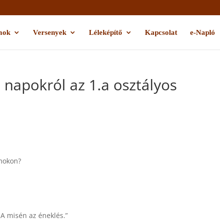
mok
Versenyek
Léleképítő
Kapcsolat
e-Napló
 napokról az 1.a osztályos
amokon?
„A misén az éneklés.”