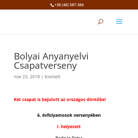
+36 (46) 587-366
Eszköztár megnyitása
Bolyai Anyanyelvi
Csapatverseny
nov 23, 2018
|
Kiemelt
Két csapat is bejutott az országos döntőbe!
6. évfolyamosok versenyében
I. helyezett
Bodnár Petra