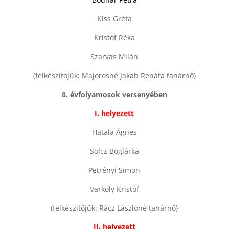
Kiss Gréta
Kristóf Réka
Szarvas Milán
(felkészítőjük: Majorosné Jakab Renáta tanárnő)
8. évfolyamosok versenyében
I. helyezett
Hatala Ágnes
Solcz Boglárka
Petrényi Simon
Varkoly Kristóf
(felkészítőjük: Rácz Lászlóné tanárnő)
II. helyezett