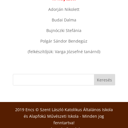
Adorján Nikolett
Budai Dalma
Bujnóczki Stefánia
Polgár Sándor Bendegúz
(felkészítőjük: Varga Józsefné tanárnő)
2019 Encs © Szent László Katolikus Általános Iskola
és Alapfokú Művészeti Iskola - Minden jog
fenntartva!