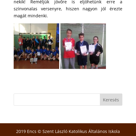
nekik! Reméljük jövőre is eljöhetünk erre a
színvonalas versenyre, hiszen nagyon jól érezte
magát mindenki.
2019 Encs © Szent László Katolikus Általános Iskola