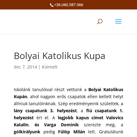
+36 (46) 587-366
Eszköztár megnyitása
Bolyai Katolikus Kupa
dec 7, 2014
|
Kiemelt
Iskolánk tanulóival részt vettünk a
Bolyai Katolikus
Kupán
, ahol nagyon erős csapatok ellen kellett helyt
állniuk tanulóinknak. Szép eredményeink születtek, a
lány csapatunk 3. helyezést
, a
fiú csapatunk 1.
helyezést
ért el. A
legjobb kapus címet Valovics
Katalin
,
és Varga Dominik
szerezte meg, a
gólkirályunk
pedig
Fülöp Milán
lett. Gratulálunk