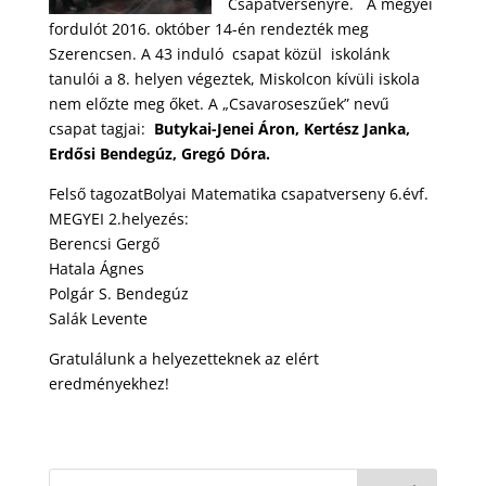
Csapatversenyre. A megyei
fordulót 2016. október 14-én rendezték meg
Szerencsen. A 43 induló csapat közül iskolánk
tanulói a 8. helyen végeztek, Miskolcon kívüli iskola
nem előzte meg őket. A „Csavaroseszűek” nevű
csapat tagjai:
Butykai-Jenei Áron, Kertész Janka,
Erdősi Bendegúz, Gregó Dóra.
Felső tagozatBolyai Matematika csapatverseny 6.évf.
MEGYEI 2.helyezés:
Berencsi Gergő
Hatala Ágnes
Polgár S. Bendegúz
Salák Levente
Gratulálunk a helyezetteknek az elért
eredményekhez!