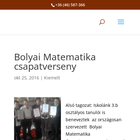
+36 (46) 587-366
Eszköztár megnyitása
Bolyai Matematika
csapatverseny
okt 25, 2016
|
Kiemelt
Alsó tagozat: Iskolánk 3.b
osztályos tanulói is
beneveztek az országosan
szervezett Bolyai
Matematika