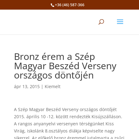
+36 (46) 587-366
Eszköztár megnyitása
Bronz érem a Szép
Magyar Beszéd Verseny
országos döntőjén
ápr 13, 2015
|
Kiemelt
A Szép Magyar Beszéd Verseny országos döntőjét
2015. április 10 -12. között rendezték Kisújszálláson.
A rangos anyanyelvi versenyen térségünket Kiss
Virág, iskolánk 8.osztályos diákja képviselte nagy
sikerrel. Az előkelő bronz éremmel jutalmazta a zsűri