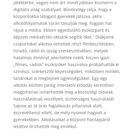
játéktérbe, vagyis nem árt minél jobban kiismerni a
digitális világ szabályait. Bűvösvölgy célja, hogy a
központokba látogató gyerekek játszva, aktív
alkotófolyamatok során tanulják meg, hogyan hat
rájuk a média. Ebben egyedülálló eszközpark és
képzett médiaértés-oktatók segítik őket.” Diákjaink
csoportokat alkotva vehettek részt filmkészítésben,
híradó, rádió és újság szerkesztésében, melyek
hatalmas élményt jelentettek nekik, hiszen igazi
„filmes, rádiós” eszközöket használva próbálhatták ki
színészi, szerkesztői képességüket, miközben minket,
tanárokat is megleptek ügyességükkel. Egy-egy
alkotás közben pedig interaktív előadás keretében
megpihenve ismerhették meg a közösségi oldalak
használatának veszélyeit, biztonságos használatát.
Sajnos az öt órás foglalkozás pillanatok alatt,
észrevétlenül eltelt, de mély nyomot hagyott a
gyerekekben. Alkotásaikat a központ honlapjáról
letöltve őrizhették meg emlékül.