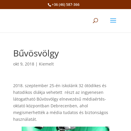
+36 (46) 587-366
Eszköztár megnyitása
Bűvösvölgy
okt 9, 2018
|
Kiemelt
2018. szeptember 25-én iskolánk 32 ötödikes és
hatodikos diákja vehetett részt az ingyenesen
látogatható Bűvösvölgy elnevezésű médiaértés-
oktató központban Debrecenben, ahol
megismerhették a média tudatos és biztonságos
használatát.