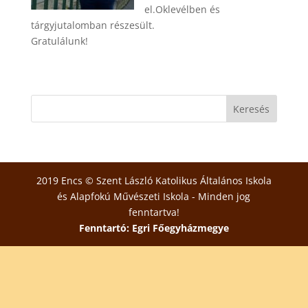
el.Oklevélben és
tárgyjutalomban részesült.
Gratulálunk!
2019 Encs © Szent László Katolikus Általános Iskola
és Alapfokú Művészeti Iskola - Minden jog
fenntartva!
Fenntartó: Egri Főegyházmegye