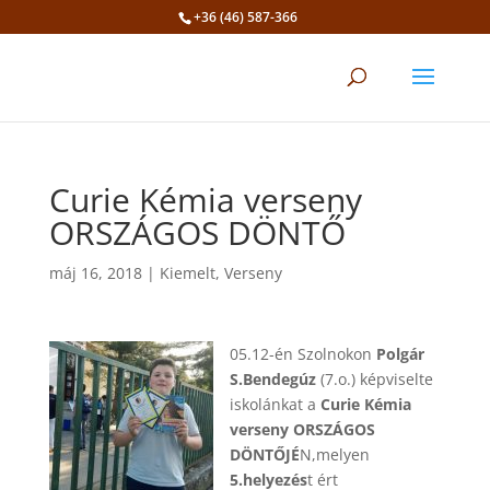
+36 (46) 587-366
Eszköztár megnyitása
Curie Kémia verseny
ORSZÁGOS DÖNTŐ
máj 16, 2018
|
Kiemelt
,
Verseny
05.12-én Szolnokon
Polgár
S.Bendegúz
(7.o.) képviselte
iskolánkat a
Curie Kémia
verseny ORSZÁGOS
DÖNTŐJÉ
N,melyen
5.helyezés
t ért