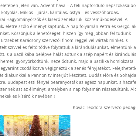
életében jelen van. Advent hava – A téli napforduló népszokásaibó
kotyolás, Miklós – járás, kántálás, ostya – és vesszőhordás,
urai Hagyományőrzők és kísérő zenekaruk közreműködésével. A
, életre szóló élményt kaptunk. A nap folyamán Petra és Gergő, ak
inket. Köszönjük a lehetőséget, hiszen így még jobban fel tudunk
 Erzsébet Karácsony szervezői finom reggelivel vártak minket, s
t szívvel és feltöltődve folytattuk a kirándulásunkat, elmentünk 
tt, s a Bazilikába belépve hálát adtunk a szép napért és kirándulá
tlehemet, gyönyörködtünk, nézelődtünk, majd a Bazilika homlokzata
k egyaránt csodálkozva végignéztük a zenés fényjátékot. Felejthetet
ét diákunkkal a Pannon tv interjút készített. Dudás Flóra és Sohajd
ekre. Budapest esti fényei bearanyozták az egész napunkat, s hazafe
stennek azt az élményt, amelyben a nap folyamán részesültünk. Ál
mekek és kísérőik nevében !
Kovác Teodóra szervező peda