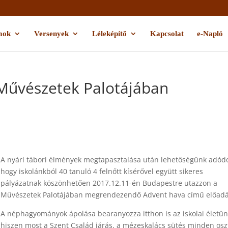
mok
Versenyek
Léleképítő
Kapcsolat
e-Napló
 Művészetek Palotájában
A nyári tábori élmények megtapasztalása után lehetőségünk adódo
hogy iskolánkból 40 tanuló 4 felnőtt kísérővel együtt sikeres
pályázatnak köszönhetően 2017.12.11-én Budapestre utazzon a
Művészetek Palotájában megrendezendő Advent hava című előadá
A néphagyományok ápolása bearanyozza itthon is az iskolai életün
hiszen most a Szent Család járás, a mézeskalács sütés minden osz