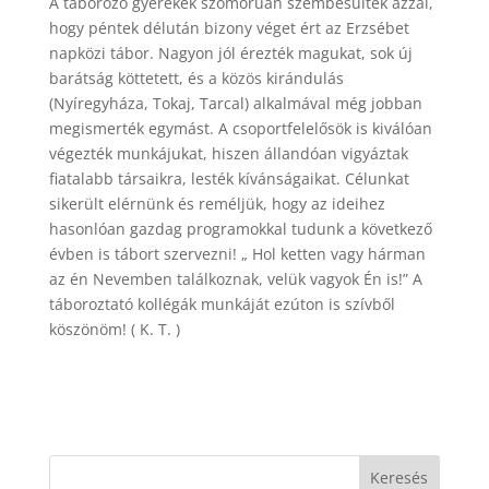
A táborozó gyerekek szomorúan szembesültek azzal,
hogy péntek délután bizony véget ért az Erzsébet
napközi tábor. Nagyon jól érezték magukat, sok új
barátság köttetett, és a közös kirándulás
(Nyíregyháza, Tokaj, Tarcal) alkalmával még jobban
megismerték egymást. A csoportfelelősök is kiválóan
végezték munkájukat, hiszen állandóan vigyáztak
fiatalabb társaikra, lesték kívánságaikat. Célunkat
sikerült elérnünk és reméljük, hogy az ideihez
hasonlóan gazdag programokkal tudunk a következő
évben is tábort szervezni! „ Hol ketten vagy hárman
az én Nevemben találkoznak, velük vagyok Én is!” A
táboroztató kollégák munkáját ezúton is szívből
köszönöm! ( K. T. )