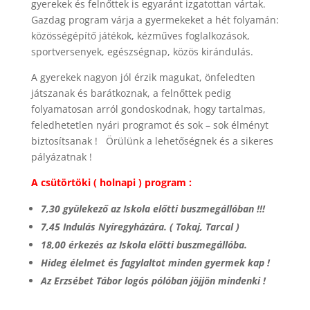
gyerekek és felnőttek is egyaránt izgatottan vártak.
Gazdag program várja a gyermekeket a hét folyamán:
közösségépítő játékok, kézműves foglalkozások,
sportversenyek, egészségnap, közös kirándulás.
A gyerekek nagyon jól érzik magukat, önfeledten
játszanak és barátkoznak, a felnőttek pedig
folyamatosan arról gondoskodnak, hogy tartalmas,
feledhetetlen nyári programot és sok – sok élményt
biztosítsanak ! Örülünk a lehetőségnek és a sikeres
pályázatnak !
A csütörtöki ( holnapi ) program :
7,30 gyülekező az Iskola előtti buszmegállóban !!!
7,45 Indulás Nyíregyházára. ( Tokaj, Tarcal )
18,00 érkezés az Iskola előtti buszmegállóba.
Hideg élelmet és fagylaltot minden gyermek kap !
Az Erzsébet Tábor logós pólóban jöjjön mindenki !