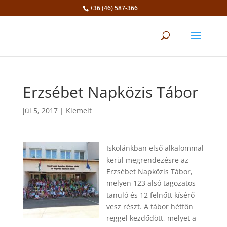
+36 (46) 587-366
Eszköztár megnyitása
Erzsébet Napközis Tábor
júl 5, 2017
|
Kiemelt
Iskolánkban első alkalommal
kerül megrendezésre az
Erzsébet Napközis Tábor,
melyen 123 alsó tagozatos
tanuló és 12 felnőtt kísérő
vesz részt. A tábor hétfőn
reggel kezdődött, melyet a