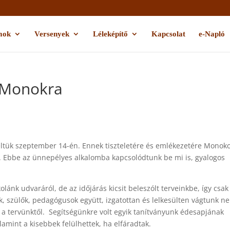
mok
Versenyek
Léleképítő
Kapcsolat
e-Napló
 Monokra
eltük szeptember 14-én. Ennek tiszteletére és emlékezetére Monok
. Ebbe az ünnepélyes alkalomba kapcsolódtunk be mi is, gyalogos
ánk udvaráról, de az időjárás kicsit beleszólt terveinkbe, így csak
 szülők, pedagógusok együtt, izgatottan és lelkesülten vágtunk ne
l a tervünktől. Segítségünkre volt egyik tanítványunk édesapjának
lamint a kisebbek felülhettek, ha elfáradtak.