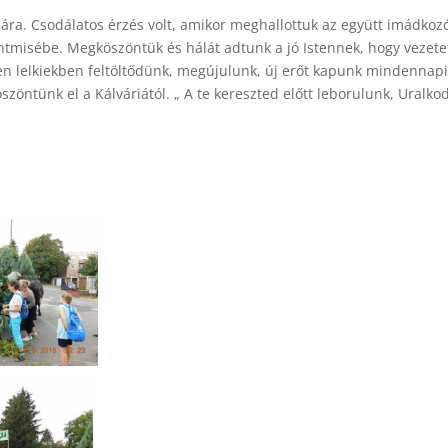
iára. Csodálatos érzés volt, amikor meghallottuk az együtt imádkoz
tmisébe. Megköszöntük és hálát adtunk a jó Istennek, hogy vezete
en lelkiekben feltöltődünk, megújulunk, új erőt kapunk mindennap
szöntünk el a Kálváriától. „ A te kereszted előtt leborulunk, Uralko