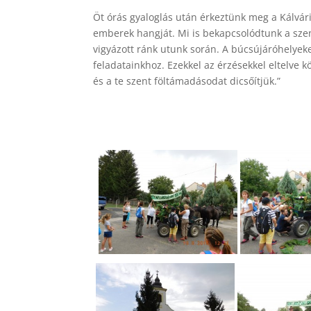
Öt órás gyaloglás után érkeztünk meg a Kálvár
emberek hangját. Mi is bekapcsolódtunk a szen
vigyázott ránk utunk során. A búcsújáróhelyek
feladatainkhoz. Ezekkel az érzésekkel eltelve kö
és a te szent föltámadásodat dicsőítjük.”