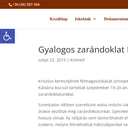
+36 (46) 587-366
Kezdőlap
Iskolánk
Dokumentu
Eszköztár megnyitása
Gyalogos zarándoklat
szept 22, 2015
|
Kiemelt
Krisztus keresztjének felmagasztalását ünnep
Kálvária búcsút tartottak szeptember 19-20-án
zarándoklatunkkal.
Szombaton délben szerettünk volna indulni iskol
órakor kezdtük meg zarándokutunkat. Gyerekek,
hosszú útnak. Az időjárás sem tántoríthatott e
szekere, melyre felrakhattuk hátizsákjainkat va