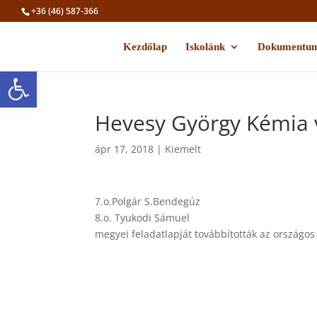
+36 (46) 587-366
Kezdőlap
Iskolánk
Dokumentu
Eszköztár megnyitása
Hevesy György Kémia 
ápr 17, 2018
|
Kiemelt
7.o.Polgár S.Bendegúz
8.o. Tyukodi Sámuel
megyei feladatlapját továbbították az országos