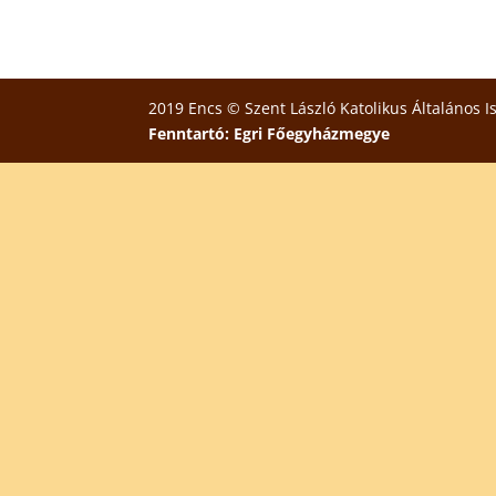
2019 Encs © Szent László Katolikus Általános I
Fenntartó: Egri Főegyházmegye