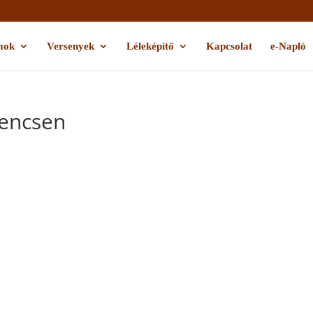
mok
Versenyek
Léleképítő
Kapcsolat
e-Napló
rencsen