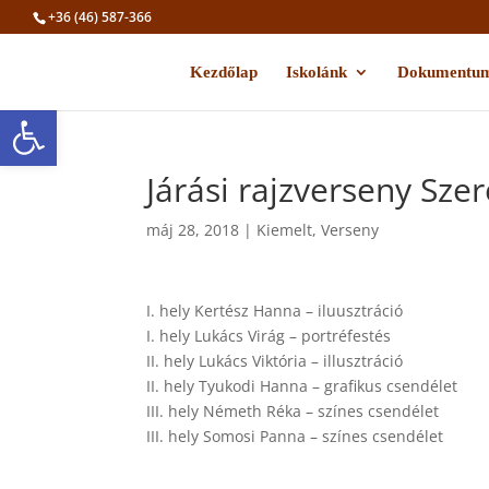
+36 (46) 587-366
Kezdőlap
Iskolánk
Dokumentu
Eszköztár megnyitása
Járási rajzverseny Sze
máj 28, 2018
|
Kiemelt
,
Verseny
I. hely Kertész Hanna – iluusztráció
I. hely Lukács Virág – portréfestés
II. hely Lukács Viktória – illusztráció
II. hely Tyukodi Hanna – grafikus csendélet
III. hely Németh Réka – színes csendélet
III. hely Somosi Panna – színes csendélet