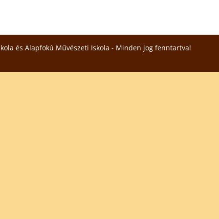
skola és Alapfokú Művészeti Iskola - Minden jog fenntartva!