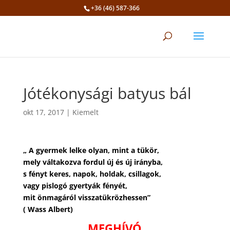
+36 (46) 587-366
Eszköztár megnyitása
Jótékonysági batyus bál
okt 17, 2017
|
Kiemelt
„ A gyermek lelke olyan, mint a tükör,
mely váltakozva fordul új és új irányba,
s fényt keres, napok, holdak, csillagok,
vagy pislogó gyertyák fényét,
mit önmagáról visszatükrözhessen”
( Wass Albert)
MEGHÍVÓ