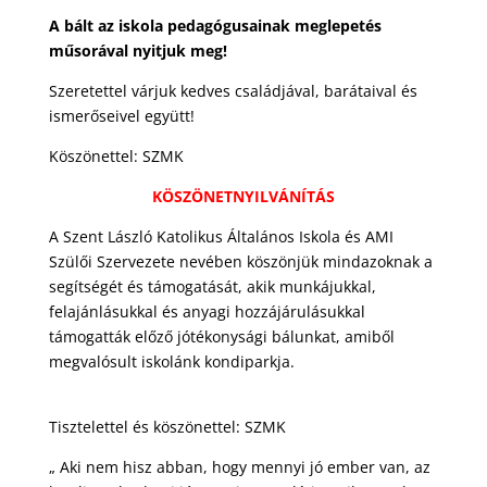
A bált az iskola pedagógusainak meglepetés
műsorával nyitjuk meg!
Szeretettel várjuk kedves családjával, barátaival és
ismerőseivel együtt!
Köszönettel: SZMK
KÖSZÖNETNYILVÁNÍTÁS
A Szent László Katolikus Általános Iskola és AMI
Szülői Szervezete nevében köszönjük mindazoknak a
segítségét és támogatását, akik munkájukkal,
felajánlásukkal és anyagi hozzájárulásukkal
támogatták előző jótékonysági bálunkat, amiből
megvalósult iskolánk kondiparkja.
Tisztelettel és köszönettel: SZMK
„ Aki nem hisz abban, hogy mennyi jó ember van, az