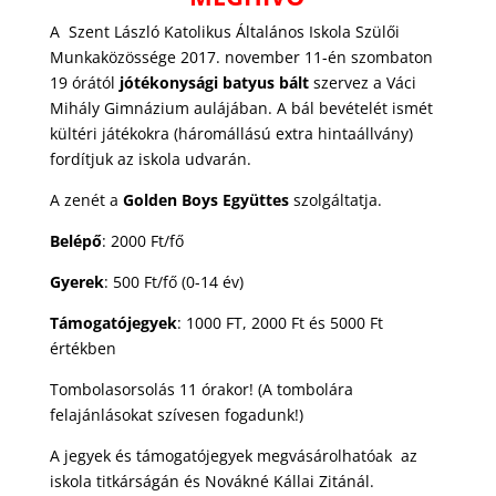
A Szent László Katolikus Általános Iskola Szülői
Munkaközössége 2017. november 11-én szombaton
19 órától
jótékonysági batyus bált
szervez a Váci
Mihály Gimnázium aulájában. A bál bevételét ismét
kültéri játékokra (háromállású extra hintaállvány)
fordítjuk az iskola udvarán.
A zenét a
Golden Boys Együttes
szolgáltatja.
Belépő
: 2000 Ft/fő
Gyerek
: 500 Ft/fő (0-14 év)
Támogatójegyek
: 1000 FT, 2000 Ft és 5000 Ft
értékben
Tombolasorsolás 11 órakor! (A tombolára
felajánlásokat szívesen fogadunk!)
A jegyek és támogatójegyek megvásárolhatóak az
iskola titkárságán és Novákné Kállai Zitánál.