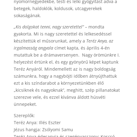
nyomornegyedekbe, testi és lelki gyógyítást adva a
betegek, haldoklók, koldusok, utcagyerekek
sokaságának.
„Kis dolgokat tenni, nagy szeretettel”
– mondta
gyakorta. Mi is nagy szeretettel és lelkesedéssel
készítettük el műsorunkat, amely a
Teréz Anya, az
irgalmasság angyala
címet kapta, és április 4-én
mutattuk be a drámaversenyen. Nagy örömünkre I.
helyezést értünk el, és egy gyönyörű képet kaptunk
Teréz Anyáról. Mindemellett az is nagy boldogság
számunkra, hogy a nagyböjti időben átnyújthattuk
ezt a kis színdarabot a környezetünkben élő
„kicsiknek és nagyoknak”, meghitt, szép pillanatokat
szerezve vele, és ezzel kívánva áldott húsvéti
ünnepeket.
Szereplők:
Teréz Anya: Illés Eszter
Jézus hangja: Zsólyomi Samu
Teréz Anya édesanyja és szegényasszony: Koscsó