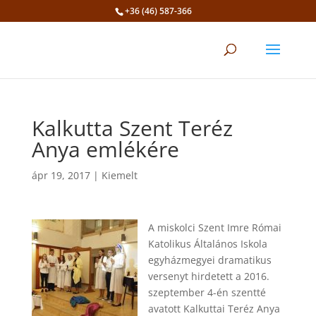
+36 (46) 587-366
Eszköztár megnyitása
Kalkutta Szent Teréz
Anya emlékére
ápr 19, 2017
|
Kiemelt
A miskolci Szent Imre Római
Katolikus Általános Iskola
egyházmegyei dramatikus
versenyt hirdetett a 2016.
szeptember 4-én szentté
avatott Kalkuttai Teréz Anya