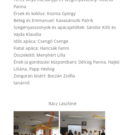
Panna
Érsek és koldus: Kozma György
Beteg és Emmanuel: Kavasánszki Patrik
Szegényasszonyok és apácajelöltek: Sándor Kitti és
Vajda Klaudia
Idős apáca: Csengő Csenge
Fiatal apáca: Hancsák Fanni
Összekötő: Menyhért Lilla
Ének (a gondozási központban): Délceg Panna, Hajkó
Liliána, Papp Hedvig
Zongorán kísért: Boczán Zsófia
tanárnő
Rácz Lászlóné