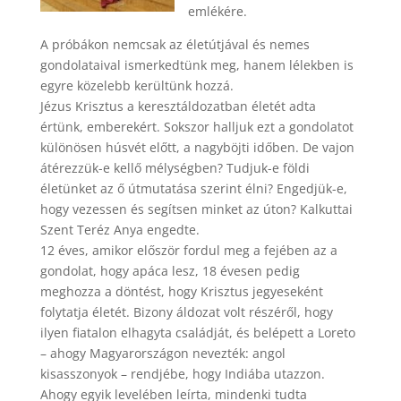
emlékére.
A próbákon nemcsak az életútjával és nemes
gondolataival ismerkedtünk meg, hanem lélekben is
egyre közelebb kerültünk hozzá.
Jézus Krisztus a keresztáldozatban életét adta
értünk, emberekért. Sokszor halljuk ezt a gondolatot
különösen húsvét előtt, a nagyböjti időben. De vajon
átérezzük-e kellő mélységben? Tudjuk-e földi
életünket az ő útmutatása szerint élni? Engedjük-e,
hogy vezessen és segítsen minket az úton? Kalkuttai
Szent Teréz Anya engedte.
12 éves, amikor először fordul meg a fejében az a
gondolat, hogy apáca lesz, 18 évesen pedig
meghozza a döntést, hogy Krisztus jegyeseként
folytatja életét. Bizony áldozat volt részéről, hogy
ilyen fiatalon elhagyta családját, és belépett a Loreto
– ahogy Magyarországon nevezték: angol
kisasszonyok – rendjébe, hogy Indiába utazzon.
Ahogy egyik levelében leírta, mindenki tudta