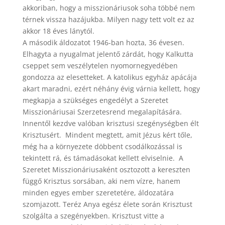
akkoriban, hogy a misszionáriusok soha többé nem
térnek vissza hazájukba. Milyen nagy tett volt ez az
akkor 18 éves lánytól.
A második áldozatot 1946-ban hozta, 36 évesen.
Elhagyta a nyugalmat jelentő zárdát, hogy Kalkutta
cseppet sem veszélytelen nyomornegyedében
gondozza az elesetteket. A katolikus egyház apácája
akart maradni, ezért néhány évig várnia kellett, hogy
megkapja a szükséges engedélyt a Szeretet
Misszionáriusai Szerzetesrend megalapítására.
Innentől kezdve valóban krisztusi szegénységben élt
Krisztusért. Mindent megtett, amit Jézus kért tőle,
még ha a környezete döbbent csodálkozással is
tekintett rá, és támadásokat kellett elviselnie. A
Szeretet Misszionáriusaként osztozott a kereszten
függő Krisztus sorsában, aki nem vízre, hanem
minden egyes ember szeretetére, áldozatára
szomjazott. Teréz Anya egész élete során Krisztust
szolgálta a szegényekben. Krisztust vitte a