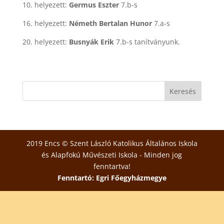
10. helyezett:
Germus Eszter
7.b-s
16. helyezett:
Németh Bertalan Hunor
7.a-s
20. helyezett:
Busnyák Erik
7.b-s tanítványunk.
2019 Encs © Szent László Katolikus Általános Iskola
és Alapfokú Művészeti Iskola - Minden jog
fenntartva!
Fenntartó: Egri Főegyházmegye