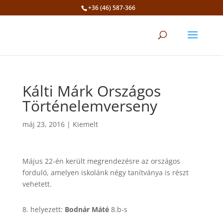
+36 (46) 587-366
Eszköztár megnyitása
Kálti Márk Országos
Történelemverseny
máj 23, 2016
|
Kiemelt
Május 22-én került megrendezésre az országos
forduló, amelyen iskolánk négy tanítványa is részt
vehetett.
8. helyezett:
Bodnár Máté
8.b-s