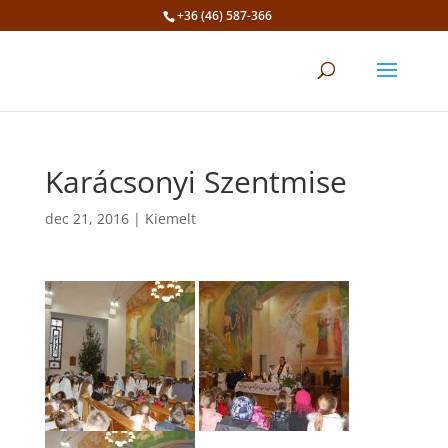
+36 (46) 587-366
Eszköztár megnyitása
Karácsonyi Szentmise
dec 21, 2016
|
Kiemelt