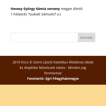
Hevesy György Kémia verseny
megyei döntő
1.helyezés Tyukodi Sámuel(7.o.)
2019 Encs © Szent László Katolikus Általános Iskola
és Alapfokú Művészeti Iskola - Minden jog
fenntartva!
Fenntartó: Egri Főegyházmegye