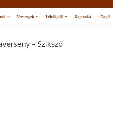
mok
Versenyek
Léleképítő
Kapcsolat
e-Napló
verseny – Szikszó