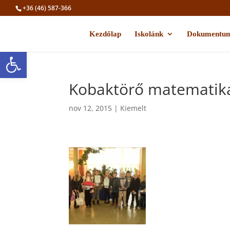
+36 (46) 587-366
Kezdőlap
Iskolánk
Dokumentu
Eszköztár megnyitása
Kobaktörő matematika
nov 12, 2015
|
Kiemelt