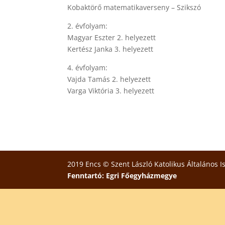
Kobaktörő matematikaverseny – Szikszó
2. évfolyam:
Magyar Eszter 2. helyezett
Kertész Janka 3. helyezett
4. évfolyam:
Vajda Tamás 2. helyezett
Varga Viktória 3. helyezett
2019 Encs © Szent László Katolikus Általános I
Fenntartó: Egri Főegyházmegye