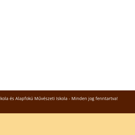
skola és Alapfokú Művészeti Iskola - Minden jog fenntartva!