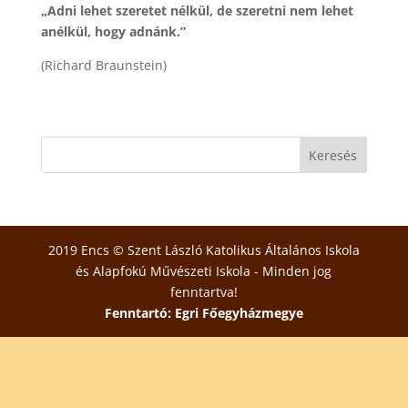
„Adni lehet szeretet nélkül, de szeretni nem lehet
anélkül, hogy adnánk.”
(Richard Braunstein)
2019 Encs © Szent László Katolikus Általános Iskola
és Alapfokú Művészeti Iskola - Minden jog
fenntartva!
Fenntartó: Egri Főegyházmegye