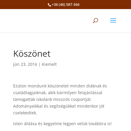
+36 (46) 587-366
Eszköztár megnyitása
Köszönet
jún 23, 2016
|
Kiemelt
Ezúton mondunk köszönetet minden diáknak és
családtagjaiknak, akik bármilyen felajánlással
támogatták iskolánk missziós csoportját.
Adományaikkal és segítségükkel mindenkor jót
cselekedtek.
Isten áldása és kegyelme legyen velük továbbra is!