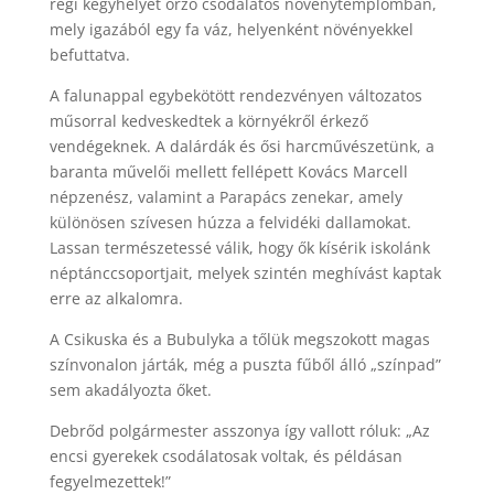
régi kegyhelyet őrző csodálatos növénytemplomban,
mely igazából egy fa váz, helyenként növényekkel
befuttatva.
A falunappal egybekötött rendezvényen változatos
műsorral kedveskedtek a környékről érkező
vendégeknek. A dalárdák és ősi harcművészetünk, a
baranta művelői mellett fellépett Kovács Marcell
népzenész, valamint a Parapács zenekar, amely
különösen szívesen húzza a felvidéki dallamokat.
Lassan természetessé válik, hogy ők kísérik iskolánk
néptánccsoportjait, melyek szintén meghívást kaptak
erre az alkalomra.
A Csikuska és a Bubulyka a tőlük megszokott magas
színvonalon járták, még a puszta fűből álló „színpad”
sem akadályozta őket.
Debrőd polgármester asszonya így vallott róluk: „Az
encsi gyerekek csodálatosak voltak, és példásan
fegyelmezettek!”