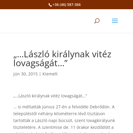
+36 (46) 587-366
Eszköztár megnyitása
„…László királynak vitéz
lovagságát…”
jún 30, 2015
|
Kiemelt
„…László királynak vitéz lovagságát…”
… is méltatták június 27-én a felvidéki Debrődön. A
településtől néhány kilométerre lévő tisztáson
tartották a László napi búcsút, szent lovagkirályunk
tiszteletére. A szentmise de. 11 órakor kezdődött a