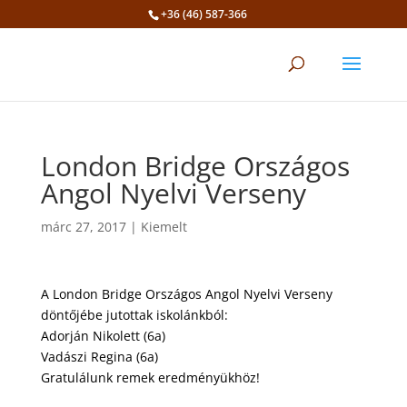
+36 (46) 587-366
Eszköztár megnyitása
London Bridge Országos
Angol Nyelvi Verseny
márc 27, 2017
|
Kiemelt
A London Bridge Országos Angol Nyelvi Verseny
döntőjébe jutottak iskolánkból:
Adorján Nikolett (6a)
Vadászi Regina (6a)
Gratulálunk remek eredményükhöz!