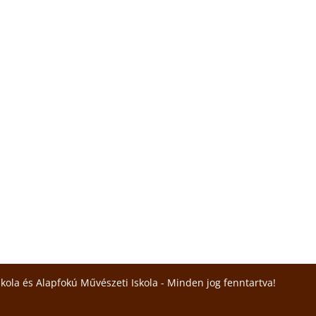
skola és Alapfokú Művészeti Iskola - Minden jog fenntartva!