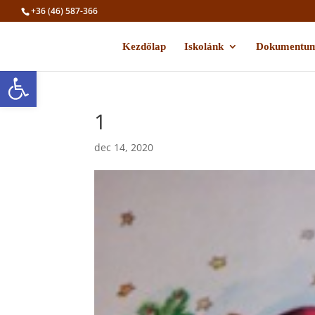
+36 (46) 587-366
Kezdőlap
Iskolánk
Dokumentu
Eszköztár megnyitása
1
dec 14, 2020