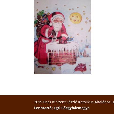
2019 Encs © Szent László Katolikus Általános I
Fenntartó: Egri Főegyházmegye