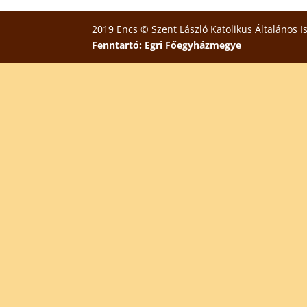
2019 Encs © Szent László Katolikus Általános I
Fenntartó: Egri Főegyházmegye