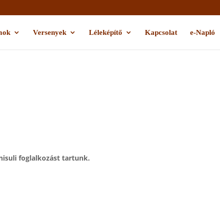
mok
Versenyek
Léleképítő
Kapcsolat
e-Napló
isuli foglalkozást tartunk.