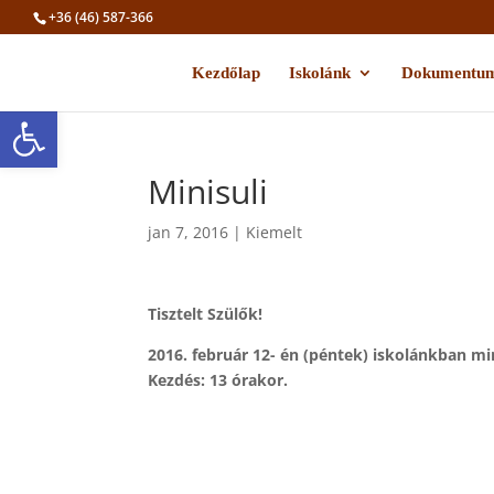
+36 (46) 587-366
Kezdőlap
Iskolánk
Dokumentu
Eszköztár megnyitása
Minisuli
jan 7, 2016
|
Kiemelt
Tisztelt Szülők!
2016. február 12- én (péntek) iskolánkban min
Kezdés: 13 órakor.