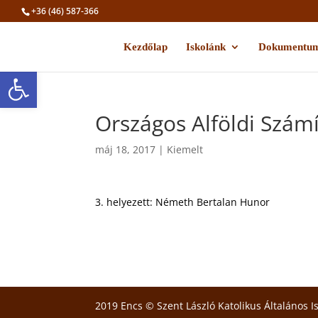
+36 (46) 587-366
Kezdőlap
Iskolánk
Dokumentu
Eszköztár megnyitása
Országos Alföldi Szám
máj 18, 2017
|
Kiemelt
3. helyezett: Németh Bertalan Hunor
2019 Encs © Szent László Katolikus Általános I