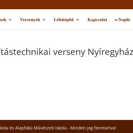
mok
Versenyek
Léleképítő
Kapcsolat
e-Napló
ítástechnikai verseny Nyíregyhá
skola és Alapfokú Művészeti Iskola - Minden jog fenntartva!