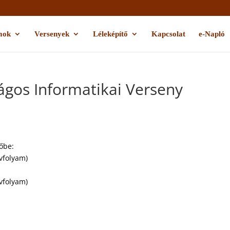
mok
Versenyek
Léleképítő
Kapcsolat
e-Napló
ágos Informatikai Verseny
tőbe:
vfolyam)
vfolyam)