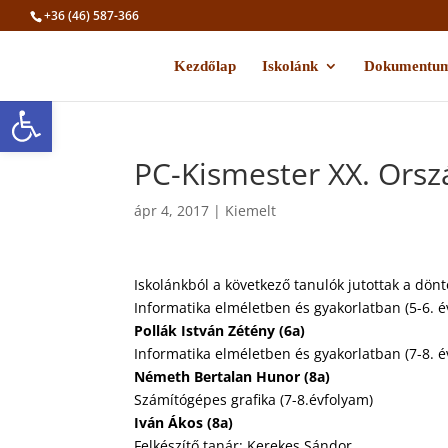
+36 (46) 587-366
Kezdőlap
Iskolánk
Dokumentu
Eszköztár megnyitása
PC-Kismester XX. Orsz
ápr 4, 2017
|
Kiemelt
Iskolánkból a következő tanulók jutottak a dön
Informatika elméletben és gyakorlatban (5-6. é
Pollák István Zétény (6a)
Informatika elméletben és gyakorlatban (7-8. é
Németh Bertalan Hunor (8a)
Számítógépes grafika (7-8.évfolyam)
Iván Ákos (8a)
Felkészítő tanár: Kerekes Sándor