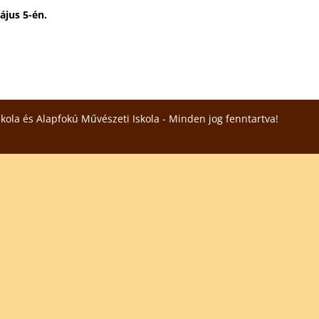
ájus 5-én.
skola és Alapfokú Művészeti Iskola - Minden jog fenntartva!