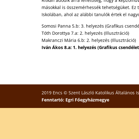
Ritkán adódik arra lehetőség, hogy a képzőmű
másokkal is összemérhessék tehetségüket. Ez tö
Iskolában, ahol az alábbi tanulók értek el nag
Somosi Panna 5.b: 3. helyezés (Grafikus csendé
Tóth Dorottya 7.a: 2. helyezés (Illusztráció)
Makranczi Mária 6.b: 2. helyezés (Illusztráció)
Iván Ákos 8.a: 1. helyezés (Grafikus csendélet
2019 Encs © Szent László Katolikus Általános I
Fenntartó: Egri Főegyházmegye