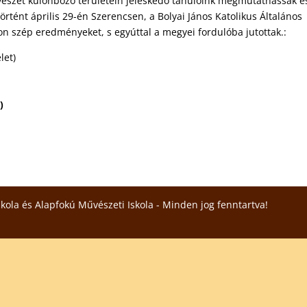
vészet különböző területein jeleskedő tanulóink megmutathassák é
rtént április 29-én Szerencsen, a Bolyai János Katolikus Általános
yon szép eredményeket, s egyúttal a megyei fordulóba jutottak.:
let)
)
skola és Alapfokú Művészeti Iskola - Minden jog fenntartva!