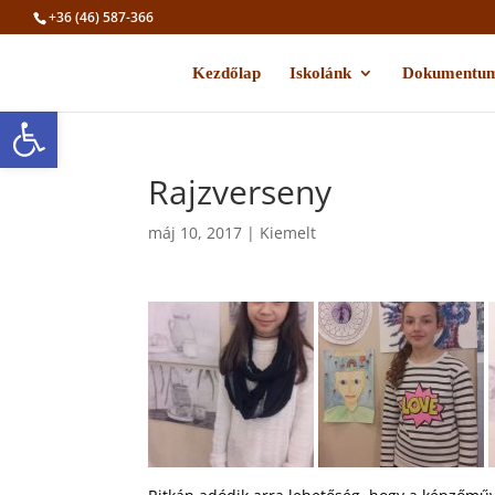
+36 (46) 587-366
Kezdőlap
Iskolánk
Dokumentu
Eszköztár megnyitása
Rajzverseny
máj 10, 2017
|
Kiemelt