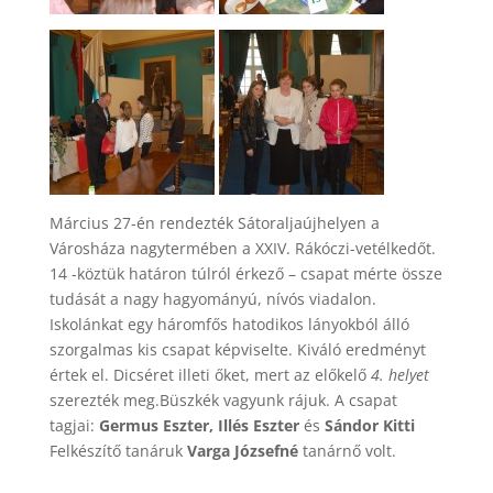
Március 27-én rendezték Sátoraljaújhelyen a
Városháza nagytermében a XXIV. Rákóczi-vetélkedőt.
14 -köztük határon túlról érkező – csapat mérte össze
tudását a nagy hagyományú, nívós viadalon.
Iskolánkat egy háromfős hatodikos lányokból álló
szorgalmas kis csapat képviselte. Kiváló eredményt
értek el. Dicséret illeti őket, mert az előkelő
4. helyet
szerezték meg.Büszkék vagyunk rájuk. A csapat
tagjai:
Germus Eszter, Illés Eszter
és
Sándor Kitti
Felkészítő tanáruk
Varga Józsefné
tanárnő volt.