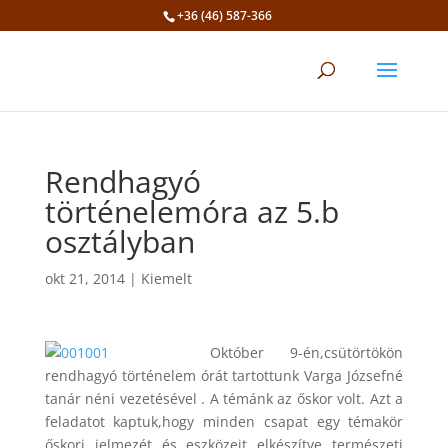
+36 (46) 587-366
Eszköztár megnyitása
Rendhagyó
történelemóra az 5.b
osztályban
okt 21, 2014
|
Kiemelt
Október 9-én,csütörtökön
rendhagyó történelem órát tartottunk Varga Józsefné
tanár néni vezetésével . A témánk az őskor volt. Azt a
feladatot kaptuk,hogy minden csapat egy témakör
őskori jelmezét és eszközeit elkészítve természeti