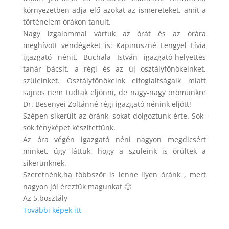
környezetben adja elő azokat az ismereteket, amit a
történelem órákon tanult.
Nagy izgalommal vártuk az órát és az órára
meghívott vendégeket is: Kapinuszné Lengyel Lívia
igazgató nénit, Buchala István igazgató-helyettes
tanár bácsit, a régi és az új osztályfőnökeinket,
szüleinket. Osztályfőnökeink elfoglaltságaik miatt
sajnos nem tudtak eljönni, de nagy-nagy örömünkre
Dr. Besenyei Zoltánné régi igazgató nénink eljött!
Szépen sikerült az óránk, sokat dolgoztunk érte. Sok-
sok fényképet készítettünk.
Az óra végén igazgató néni nagyon megdicsért
minket, úgy láttuk, hogy a szüleink is örültek a
sikerünknek.
Szeretnénk,ha többször is lenne ilyen óránk , mert
nagyon jól éreztük magunkat 🙂
Az 5.bosztály
További képek itt