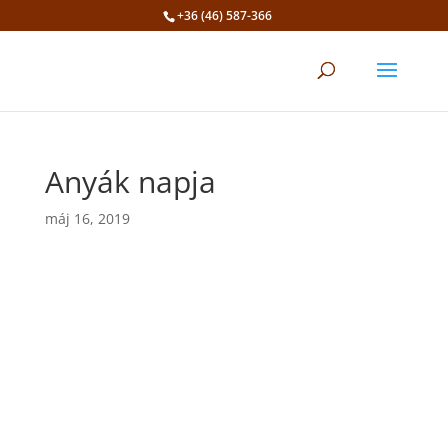
+36 (46) 587-366
Eszköztár megnyitása
Anyák napja
máj 16, 2019