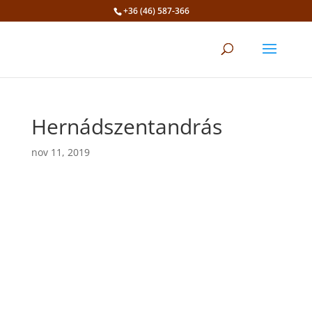
+36 (46) 587-366
Eszköztár megnyitása
Hernádszentandrás
nov 11, 2019